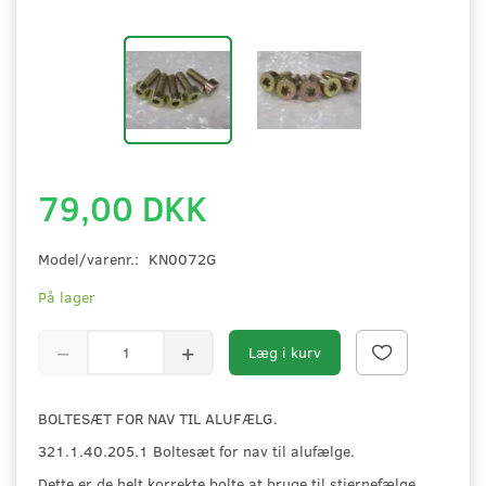
79,00 DKK
Model/varenr.:
KN0072G
På lager
Læg i kurv
BOLTESÆT FOR NAV TIL ALUFÆLG.
321.1.40.205.1 Boltesæt for nav til alufælge.
Dette er de helt korrekte bolte at bruge til stjernefælge.