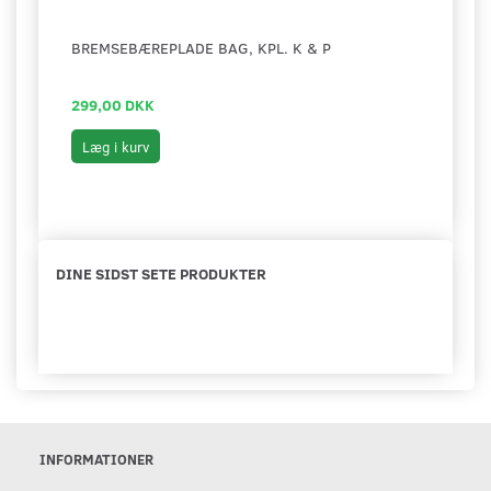
BREMSEBÆREPLADE BAG, KPL. K & P
SPEC
299,00 DKK
699,
Læg i kurv
Læg 
DINE SIDST SETE PRODUKTER
INFORMATIONER