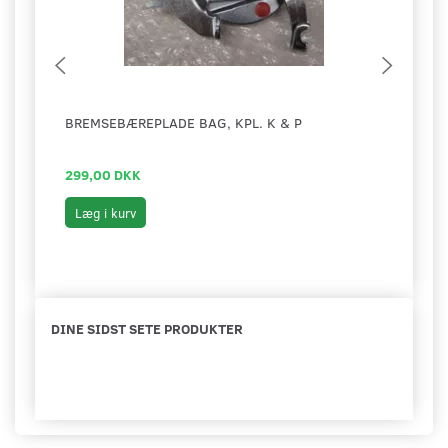
BREMSEBÆREPLADE BAG, KPL. K & P
SPEC
299,00 DKK
699,
Læg i kurv
Læg 
DINE SIDST SETE PRODUKTER