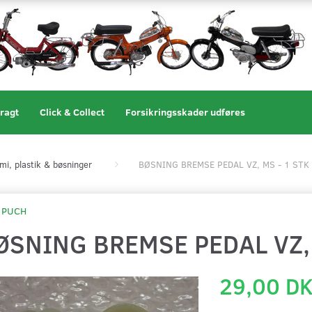
ragt
Click & Collect
Forsikringsskader udføres
i, plastik & bøsninger
BØSNING BREMSE PEDAL VZ, MS - 1 STK
PUCH
ØSNING BREMSE PEDAL VZ, 
29,00 D