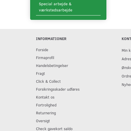
Special arbejde &
værkstedsarbejde
INFORMATIONER
KON
Forside
Min k
Firmaprofil
Adre
Handelsbetingelser
Ønske
Fragt
Ordre
Click & Collect
Nyhe
Forsikringsskader udføres
Kontakt os
Fortrolighed
Returnering
Oversigt
Check gavekort saldo