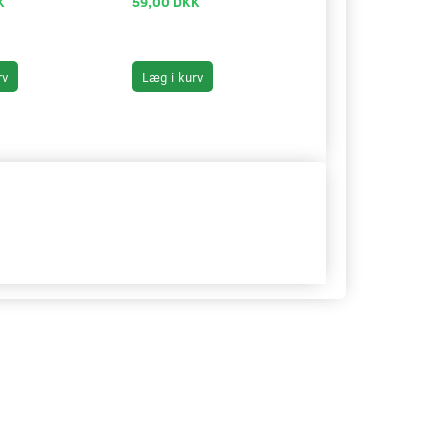
K
59,00 DKK
17,00 DKK
rv
Læg i kurv
Læg i kurv