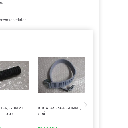
m.
 bremsepedalen
RTER, GUMMI
BIBIA BAGAGE GUMMI,
ADAPTOR BØSNING
H LOGO
GRÅ
STØDDÆMPER, 10
MM.