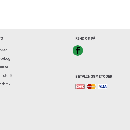
TO
FIND OS PÅ
onto
ssebog
liste
historik
BETALINGSMETODER
dsbrev