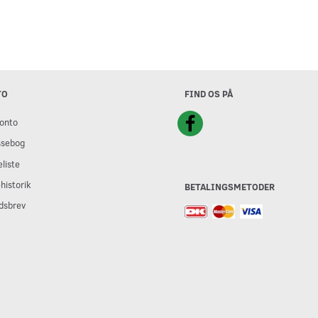
TO
FIND OS PÅ
onto
ssebog
liste
historik
BETALINGSMETODER
dsbrev