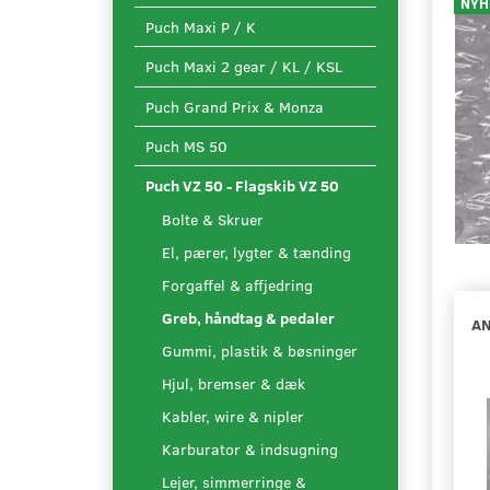
NYH
Puch Maxi P / K
Puch Maxi 2 gear / KL / KSL
Puch Grand Prix & Monza
Puch MS 50
Puch VZ 50 - Flagskib VZ 50
Bolte & Skruer
El, pærer, lygter & tænding
Forgaffel & affjedring
Greb, håndtag & pedaler
AN
Gummi, plastik & bøsninger
Hjul, bremser & dæk
Kabler, wire & nipler
Karburator & indsugning
Lejer, simmerringe &