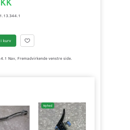
DKK
1.13.344.1
i kurv
44.1 Nav, Fremadvirkende venstre side.
Nyhed
Nyhed