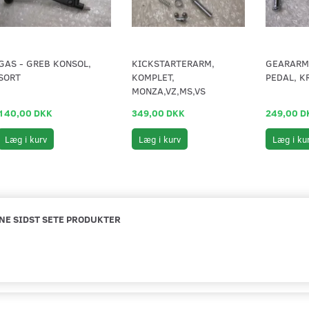
GAS - GREB KONSOL,
KICKSTARTERARM,
GEARARM
SORT
KOMPLET,
PEDAL, K
MONZA,VZ,MS,VS
140,00 DKK
349,00 DKK
249,00 D
Læg i kurv
Læg i kurv
Læg i ku
NE SIDST SETE PRODUKTER