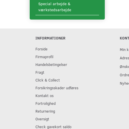
Special arbejde &
værkstedsarbejde
INFORMATIONER
KON
Forside
Min k
Firmaprofil
Adre
Handelsbetingelser
Ønske
Fragt
Ordre
Click & Collect
Nyhe
Forsikringsskader udføres
Kontakt os
Fortrolighed
Returnering
Oversigt
Check gavekort saldo