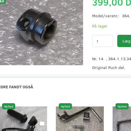
399,00 
ED
Model/varenr.:
364.
På lager
Læg 
Nr. 14 , 364.1.13.3
Original Puch del.
DRE FANDT OGSÅ
Nyhed
Nyhed
Nyhed