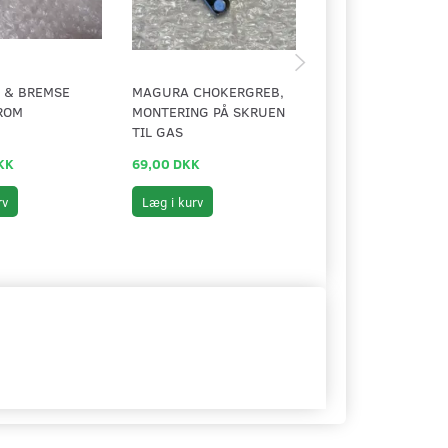
 & BREMSE
MAGURA CHOKERGREB,
GAS GREB, KOMPLE
ROM
MONTERING PÅ SKRUEN
KUGLE
TIL GAS
KK
69,00 DKK
149,00 DKK
rv
Læg i kurv
Læg i kurv