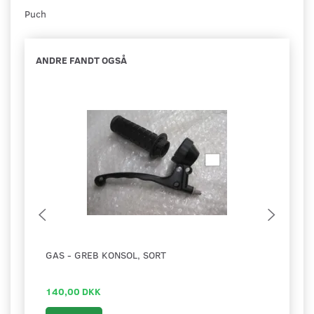
Puch
ANDRE FANDT OGSÅ
GAS - GREB KONSOL, SORT
KICK
140,00 DKK
349,