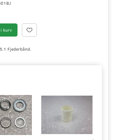
501BJ
i kurv
15.1 Fjederbånd.