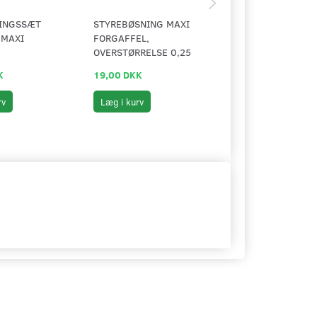
TINGSSÆT
STYREBØSNING MAXI
STYREBØSNING MA
 MAXI
FORGAFFEL,
FORGAFFEL,
OVERSTØRRELSE 0,25
OVERSTØRRELSE 0
K
19,00 DKK
19,00 DKK
rv
Læg i kurv
Se produktet