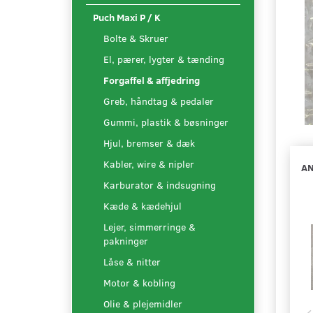
Puch Maxi P / K
Bolte & Skruer
El, pærer, lygter & tænding
Forgaffel & affjedring
Greb, håndtag & pedaler
Gummi, plastik & bøsninger
Hjul, bremser & dæk
Kabler, wire & nipler
AN
Karburator & indsugning
Kæde & kædehjul
Lejer, simmerringe &
pakninger
Låse & nitter
Motor & kobling
Olie & plejemidler