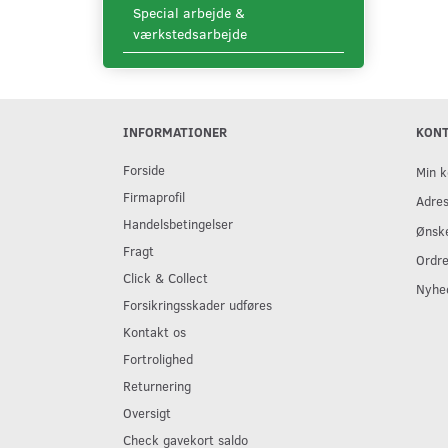
Special arbejde &
værkstedsarbejde
INFORMATIONER
KON
Forside
Min k
Firmaprofil
Adre
Handelsbetingelser
Ønske
Fragt
Ordre
Click & Collect
Nyhe
Forsikringsskader udføres
Kontakt os
Fortrolighed
Returnering
Oversigt
Check gavekort saldo