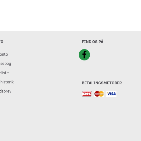
TO
FIND OS PÅ
onto
ssebog
liste
historik
BETALINGSMETODER
dsbrev