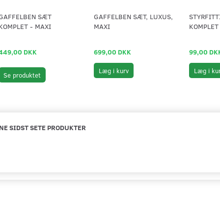
GAFFELBEN SÆT
GAFFELBEN SÆT, LUXUS,
STYRFIT
KOMPLET - MAXI
MAXI
KOMPLET
449,00 DKK
699,00 DKK
99,00 DK
Læg i kurv
Læg i ku
Se produktet
NE SIDST SETE PRODUKTER