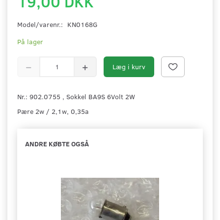
19,00 DKK
Model/varenr.:
KN0168G
På lager
Læg i kurv
Nr.: 902.0755 , Sokkel BA9S 6Volt 2W
Pære 2w / 2,1w, 0,35a
ANDRE KØBTE OGSÅ