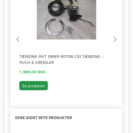
TÆNDING MVT INNER ROTOR CDI TÆNDING -
TÆND
PUCH & KREIDLER
1.999,00 DKK
45,0
Se produktet
Se 
DINE SIDST SETE PRODUKTER