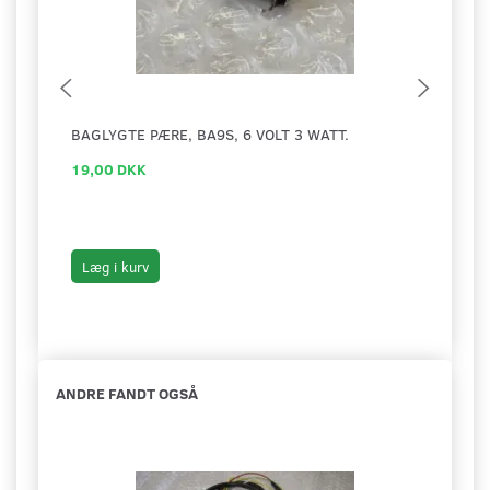
BAGLYGTE PÆRE, BA9S, 6 VOLT 3 WATT.
NOT 
19,00 DKK
10,0
Læg i kurv
Læg 
ANDRE FANDT OGSÅ