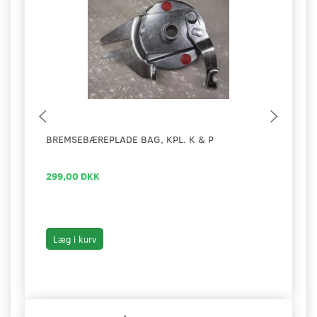
BREMSEBÆREPLADE BAG, KPL. K & P
LEDN
299,00 DKK
13,0
Læg i kurv
Læg 