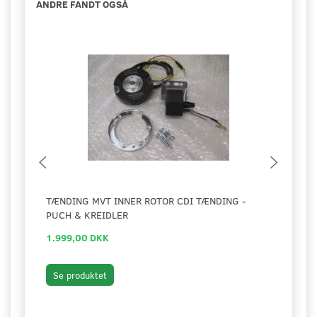
ANDRE FANDT OGSÅ
TÆNDING MVT INNER ROTOR CDI TÆNDING -
SAML
PUCH & KREIDLER
1.999,00 DKK
199,
Læg 
Se produktet