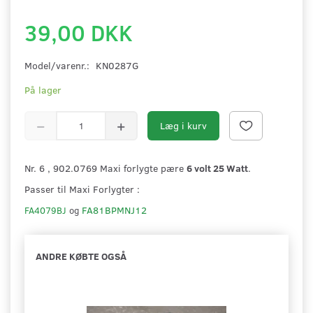
39,00 DKK
Model/varenr.:
KN0287G
På lager
Læg i kurv
Nr. 6 , 902.0769 Maxi forlygte pære
6 volt 25 Watt
.
Passer til Maxi Forlygter :
FA81BPMNJ12
FA4079BJ
og
ANDRE KØBTE OGSÅ