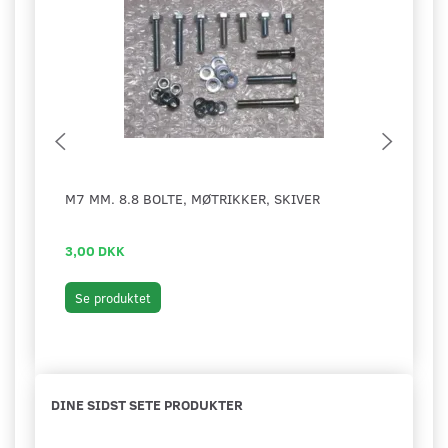
M7 MM. 8.8 BOLTE, MØTRIKKER, SKIVER
PIND
LUX
3,00 DKK
79,0
Læg 
Se produktet
DINE SIDST SETE PRODUKTER