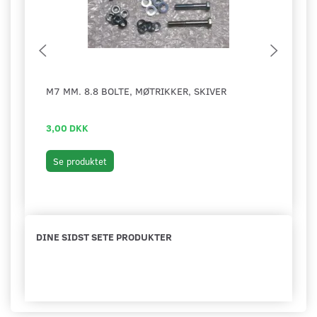
M7 MM. 8.8 BOLTE, MØTRIKKER, SKIVER
PIND
LUX
3,00 DKK
79,0
Læg 
Se produktet
DINE SIDST SETE PRODUKTER