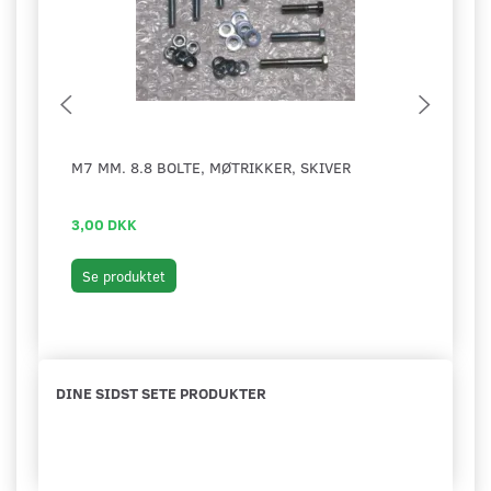
M7 MM. 8.8 BOLTE, MØTRIKKER, SKIVER
PIND
LUX
3,00 DKK
79,0
Læg 
Se produktet
DINE SIDST SETE PRODUKTER