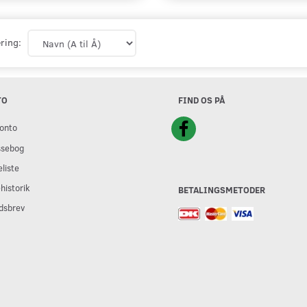
ring:
TO
FIND OS PÅ
onto
ssebog
liste
historik
BETALINGSMETODER
dsbrev