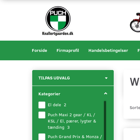
Forside
Firmaprofil
Handelsbetingelser
F
W
Skifte
TILPAS UDVALG
filter
Kategorier
El dele
(
2
)
Sorte
Puch Maxi 2 gear / KL /
KSL / El, pærer, lygter &
tænding
(
3
)
Puch Grand Prix & Monza /