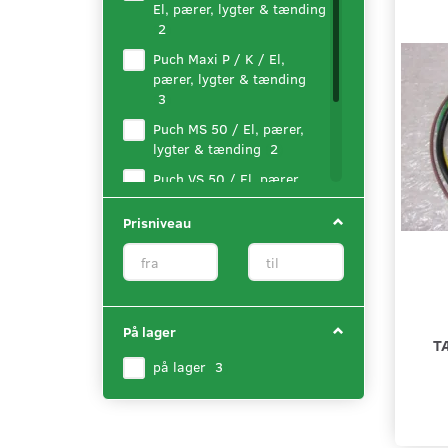
El, pærer, lygter & tænding
(
2
)
Puch Maxi P / K / El,
pærer, lygter & tænding
(
3
)
Puch MS 50 / El, pærer,
lygter & tænding
(
2
)
Puch VS 50 / El, pærer,
lygter & tænding
(
2
)
Prisniveau
Puch VZ 50 - Flagskib VZ
50 / El, pærer, lygter &
tænding
(
2
)
På lager
T
på lager
(
3
)