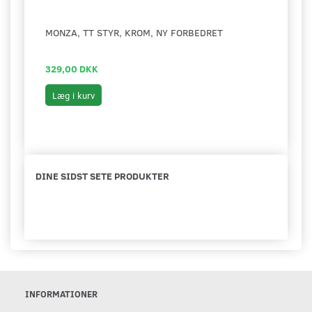
MONZA, TT STYR, KROM, NY FORBEDRET
BAGA
329,00 DKK
798,
Læg i kurv
Se 
DINE SIDST SETE PRODUKTER
INFORMATIONER