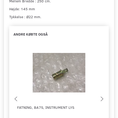
Mellem Bredde : 250 cm.
Højde: 145 mm
Tykkelse : Ø22 mm.
ANDRE KØBTE OGSÅ
FATNING, BA7S, INSTRUMENT LYS
SEEG