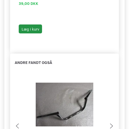
39,00 DKK
15,0
Læg i kurv
Læg 
ANDRE FANDT OGSÅ