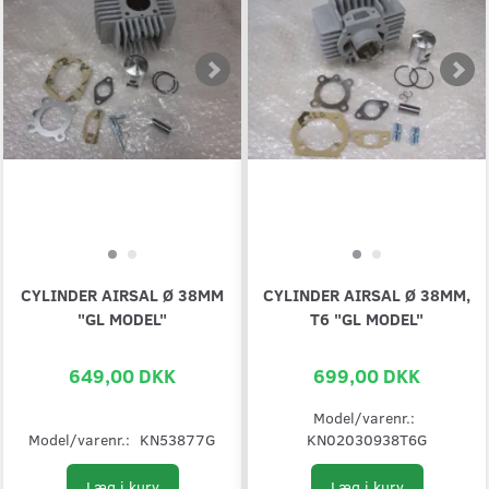
CYLINDER AIRSAL Ø 38MM
CYLINDER AIRSAL Ø 38MM,
"GL MODEL"
T6 "GL MODEL"
649,00 DKK
699,00 DKK
Model/varenr.:
Model/varenr.:
KN53877G
KN02030938T6G
Læg i kurv
Læg i kurv