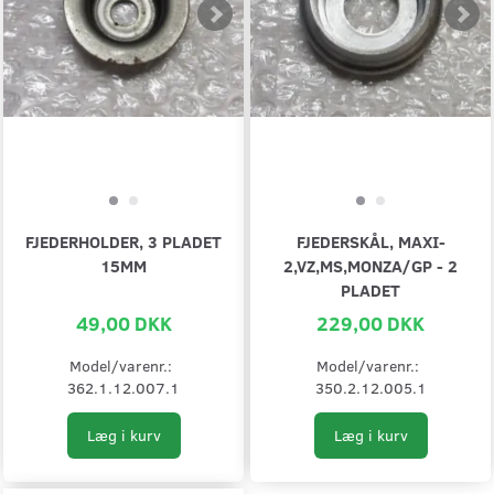
FJEDERHOLDER, 3 PLADET
FJEDERSKÅL, MAXI-
15MM
2,VZ,MS,MONZA/GP - 2
PLADET
49,00 DKK
229,00 DKK
Model/varenr.:
Model/varenr.:
362.1.12.007.1
350.2.12.005.1
Læg i kurv
Læg i kurv