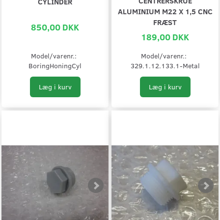
CENTRERSKRUE
CYLINDER
ALUMINIUM M22 X 1,5 CNC
FRÆST
850,00 DKK
189,00 DKK
Model/varenr.:
Model/varenr.:
BoringHoningCyl
329.1.12.133.1-Metal
Læg i kurv
Læg i kurv