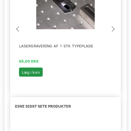
LASERGRAVERING AF 1 STK TYPEPLADE
MS50
65,00 DKK
199,
Læg i kurv
Læg 
DINE SIDST SETE PRODUKTER