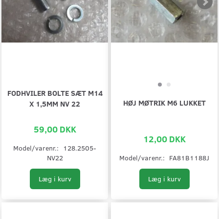
FODHVILER BOLTE SÆT M14
HØJ MØTRIK M6 LUKKET
X 1,5MM NV 22
59,00 DKK
12,00 DKK
Model/varenr.:
128.2505-
NV22
Model/varenr.:
FA81B1188J
Læg i kurv
Læg i kurv