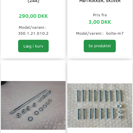
(244)
MØTRIKKER, SKIVER
290,00 DKK
Pris fra
3,00 DKK
Model/varenr.:
350.1.21.010.2
Model/varenr.:
bolte-m7
Læg i kurv
Se produktet