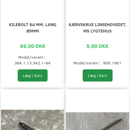
KILEBOLT 64 MM. LANG
KÆRVSKRUE LINSEHOVEDET,
Ø9MM
MS LYGTEHUS
69,00 DKK
5,00 DKK
Model/varenr.:
364.1.13.342.1-64
Model/varenr.:
900.1661
Læg i kurv
Læg i kurv