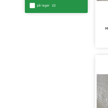
på lager
(
22
)
M