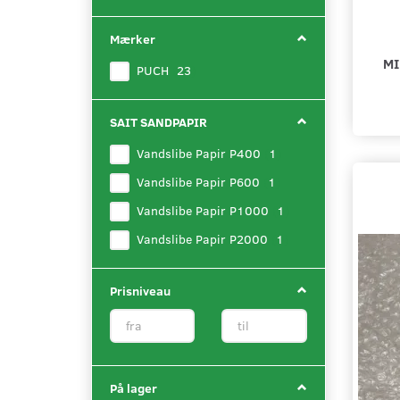
filter
Mærker
MI
PUCH
(
23
)
SAIT SANDPAPIR
Vandslibe Papir P400
(
1
)
Vandslibe Papir P600
(
1
)
Vandslibe Papir P1000
(
1
)
Vandslibe Papir P2000
(
1
)
Prisniveau
På lager