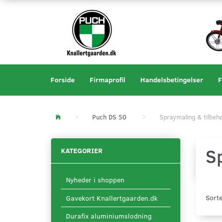
Forside
Firmaprofil
Handelsbetingelser
F
Puch DS 50
Spraymaling & tilbeh
S
KATEGORIER
Nyheder i shoppen
Sorte
Gavekort Knallertgaarden.dk
Durafix aluminiumslodning