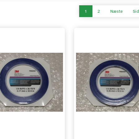
1
2
Næste
Sid