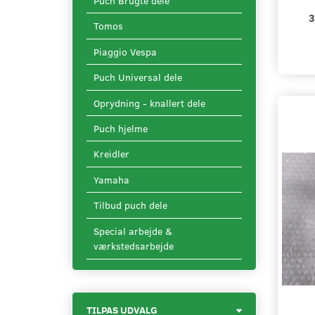
Puch Brugte dele
3
Tomos
Piaggio Vespa
Puch Universal dele
Oprydning - knallert dele
Puch hjelme
Kreidler
Yamaha
Tilbud puch dele
Special arbejde &
værkstedsarbejde
Skifte
TILPAS UDVALG