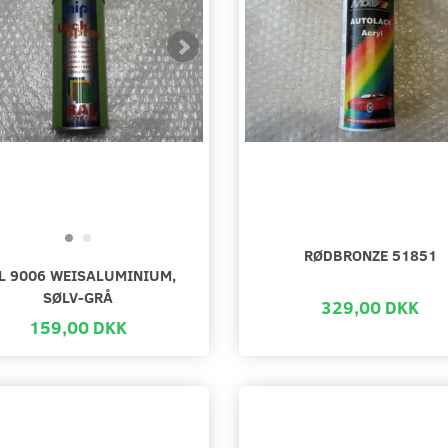
RØDBRONZE 51851
L 9006 WEISALUMINIUM,
SØLV-GRÅ
329,00 DKK
159,00 DKK