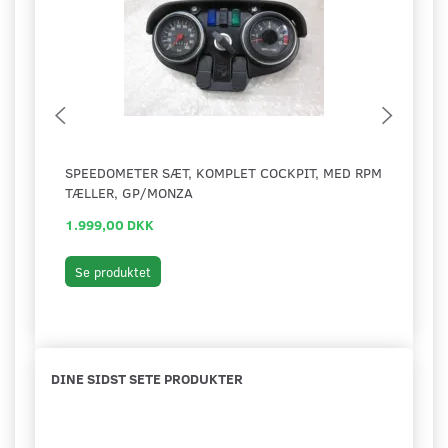
SPEEDOMETER SÆT, KOMPLET COCKPIT, MED RPM
AKSE
TÆLLER, GP/MONZA
1.999,00 DKK
149,
Læg 
Se produktet
DINE SIDST SETE PRODUKTER