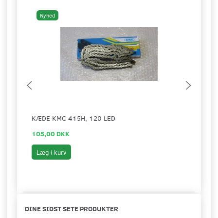
Nyhed
Ny
KÆDE KMC 415H, 120 LED
KÆDE
105,00 DKK
139,
Læg i kurv
Læg 
DINE SIDST SETE PRODUKTER