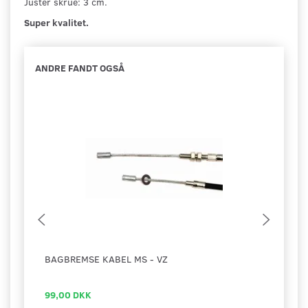
Juster skrue: 3 cm.
Super kvalitet.
ANDRE FANDT OGSÅ
BAGBREMSE KABEL MS - VZ
JUST
99,00 DKK
20,0