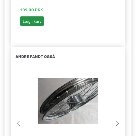
199,00 DKK
439,
Læg i kurv
Læg 
ANDRE FANDT OGSÅ