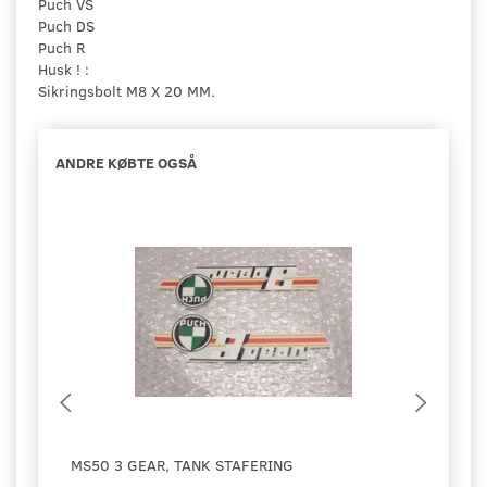
Puch VS
Puch DS
Puch R
Husk ! :
Sikringsbolt M8 X 20 MM.
ANDRE KØBTE OGSÅ
MS50 3 GEAR, TANK STAFERING
LUFT