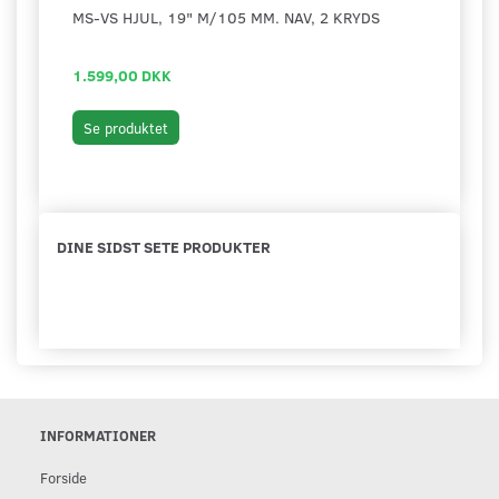
MS-VS HJUL, 19" M/105 MM. NAV, 2 KRYDS
BAGH
FREM
1.599,00 DKK
2.79
Læg 
Se produktet
DINE SIDST SETE PRODUKTER
INFORMATIONER
Forside