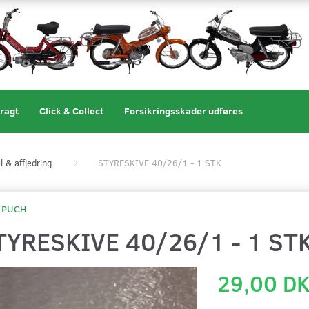
ragt
Click & Collect
Forsikringsskader udføres
l & affjedring
STYRESKIVE 40/26/1 - 1 STK
PUCH
TYRESKIVE 40/26/1 - 1 ST
29,00 D