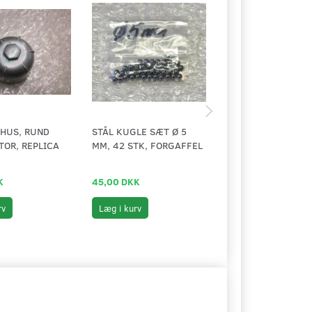
HUS, RUND
STÅL KUGLE SÆT Ø 5
SKRUESÆT TIL
OR, REPLICA
MM, 42 STK, FORGAFFEL
BLÆSERDÆKSEL, V
K
45,00 DKK
69,00 DKK
rv
Læg i kurv
Læg i kurv