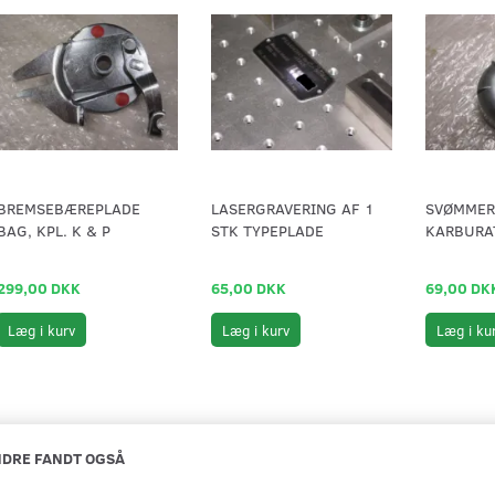
BREMSEBÆREPLADE
LASERGRAVERING AF 1
SVØMMER
BAG, KPL. K & P
STK TYPEPLADE
KARBURAT
299,00 DKK
65,00 DKK
69,00 DK
Læg i kurv
Læg i kurv
Læg i ku
DRE FANDT OGSÅ