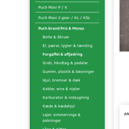
Puch Maxi P / K
Puch Maxi 2 gear / KL / KSL
Puch Grand Prix & Monza
Bolte & Skruer
El, pærer, lygter & tænding
Forgaffel & affjedring
Greb, håndtag & pedaler
Gummi, plastik & bøsninger
Hjul, bremser & dæk
Kabler, wire & nipler
Karburator & indsugning
Kæde & kædehjul
AN
Lejer, simmerringe &
pakninger
Låse & nitter