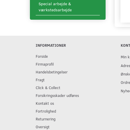
Special arbejde &
værkstedsarbejde
INFORMATIONER
KON
Forside
Min k
Firmaprofil
Adre
Handelsbetingelser
Ønske
Fragt
Ordre
Click & Collect
Nyhe
Forsikringsskader udføres
Kontakt os
Fortrolighed
Returnering
Oversigt