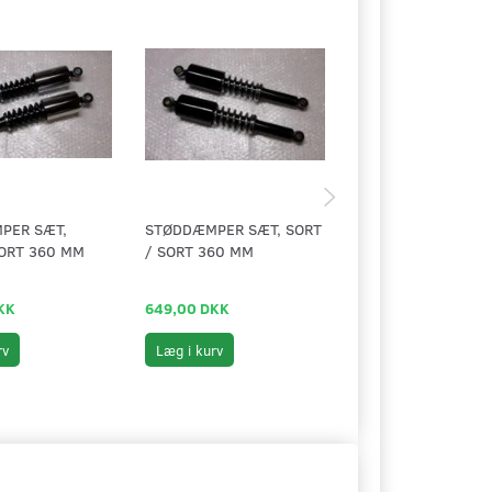
PER SÆT,
STØDDÆMPER SÆT, SORT
BEKLÆDNING
ORT 360 MM
/ SORT 360 MM
BAGTELESKOP, MO
JUVEL
KK
649,00 DKK
199,00 DKK
rv
Læg i kurv
Se produktet