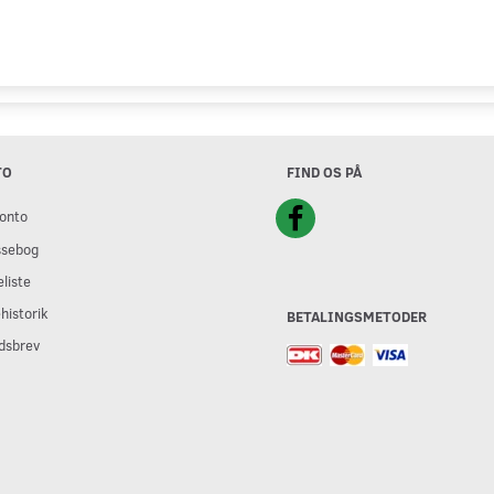
TO
FIND OS PÅ
onto
ssebog
liste
historik
BETALINGSMETODER
dsbrev