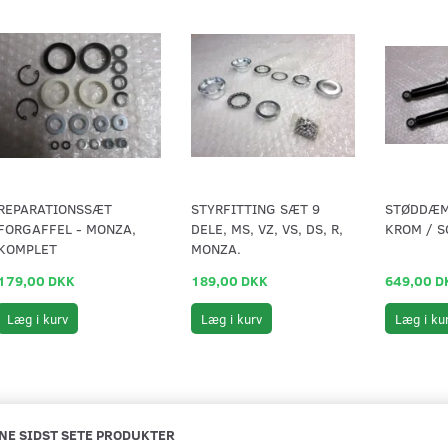
REPARATIONSSÆT
STYRFITTING SÆT 9
STØDDÆM
FORGAFFEL - MONZA,
DELE, MS, VZ, VS, DS, R,
KROM / S
KOMPLET
MONZA.
179,00 DKK
189,00 DKK
649,00 D
Læg i kurv
Læg i kurv
Læg i ku
NE SIDST SETE PRODUKTER