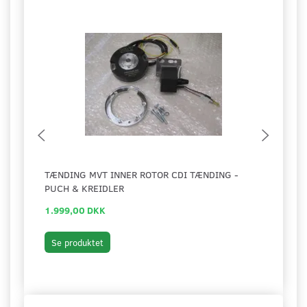
TÆNDING MVT INNER ROTOR CDI TÆNDING -
TÆND
PUCH & KREIDLER
1.999,00 DKK
45,0
Se produktet
Se 