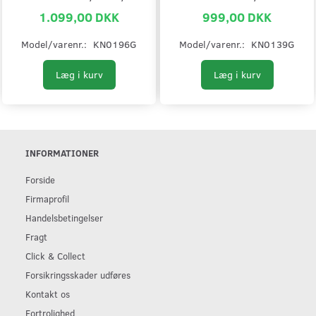
1.099,00 DKK
999,00 DKK
Model/varenr.:
KN0196G
Model/varenr.:
KN0139G
Læg i kurv
Læg i kurv
INFORMATIONER
Forside
Firmaprofil
Handelsbetingelser
Fragt
Click & Collect
Forsikringsskader udføres
Kontakt os
Fortrolighed