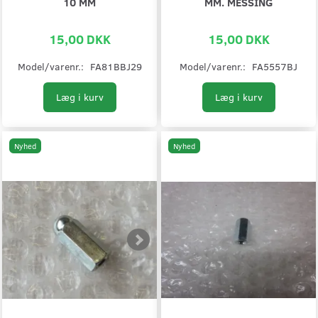
10 MM
MM. MESSING
15,00 DKK
15,00 DKK
Model/varenr.:
FA81BBJ29
Model/varenr.:
FA5557BJ
Læg i kurv
Læg i kurv
Nyhed
Nyhed