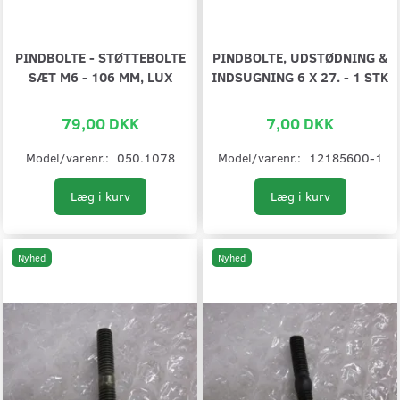
PINDBOLTE - STØTTEBOLTE
PINDBOLTE, UDSTØDNING &
SÆT M6 - 106 MM, LUX
INDSUGNING 6 X 27. - 1 STK
79,00 DKK
7,00 DKK
Model/varenr.:
050.1078
Model/varenr.:
12185600-1
Læg i kurv
Læg i kurv
Nyhed
Nyhed