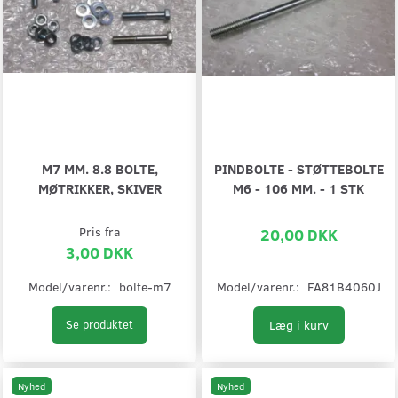
M7 MM. 8.8 BOLTE,
PINDBOLTE - STØTTEBOLTE
MØTRIKKER, SKIVER
M6 - 106 MM. - 1 STK
Pris fra
20,00 DKK
3,00 DKK
Model/varenr.:
bolte-m7
Model/varenr.:
FA81B4060J
Læg i kurv
Se produktet
Nyhed
Nyhed