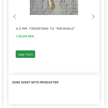
4,0 MM. FIBERSTANG TIL "RÆVEHALE"
RÆVE
129,00 DKK
39,0
49,00
Du s
Læg i kurv
Læg 
DINE SIDST SETE PRODUKTER