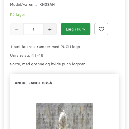
Model/varenr.:
KN03AH
På lager
Læg i kurv
1 sæt lækre strømper med PUCH logo
Unisize str. 41-46
Sorte, med grønne og hvide puch logo'er
ANDRE FANDT OGSÅ
-2