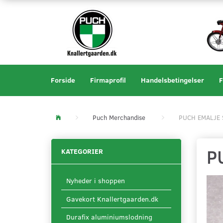
Forside
Firmaprofil
Handelsbetingelser
F
Puch Merchandise
PUCH EMALJE 
P
KATEGORIER
Nyheder i shoppen
Gavekort Knallertgaarden.dk
Durafix aluminiumslodning