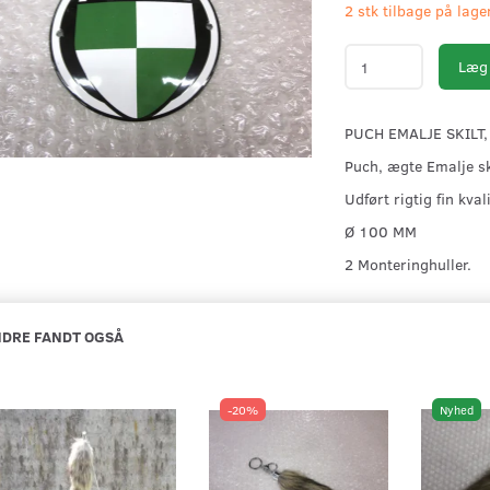
2 stk tilbage på lage
Læg 
PUCH EMALJE SKILT
Puch, ægte Emalje s
Udført rigtig fin kvali
Ø 100 MM
2 Monteringhuller.
DRE FANDT OGSÅ
-20%
Nyhed