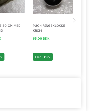
E 30 CM MED
PUCH RINGEKLOKKE
VENTIL HÆTTESÆT
NG
KROM
ALU, MED PUCH L
K
65,00 DKK
59,00 DKK
rv
Læg i kurv
Læg i kurv