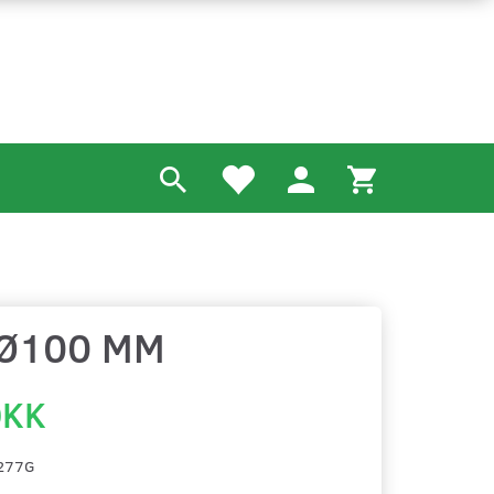
 Ø100 MM
DKK
277G