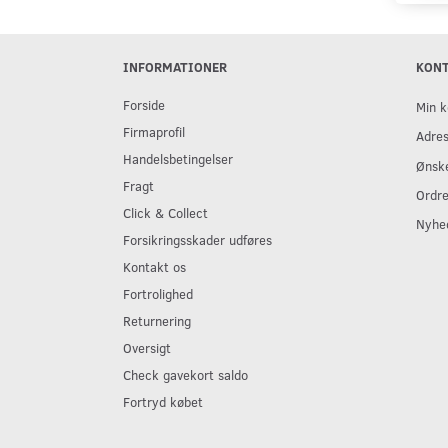
INFORMATIONER
KON
Forside
Min k
Firmaprofil
Adre
Handelsbetingelser
Ønske
Fragt
Ordre
Click & Collect
Nyhe
Forsikringsskader udføres
Kontakt os
Fortrolighed
Returnering
Oversigt
Check gavekort saldo
Fortryd købet