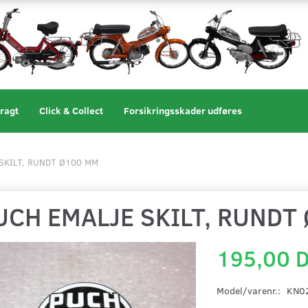
ragt
Click & Collect
Forsikringsskader udføres
SKILT, RUNDT Ø100 MM
UCH EMALJE SKILT, RUNDT
195,00 
Model/varenr.:
KN0