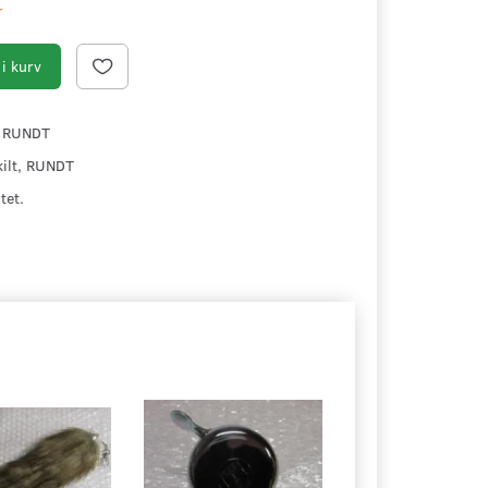
r
i kurv
, RUNDT
kilt, RUNDT
tet.