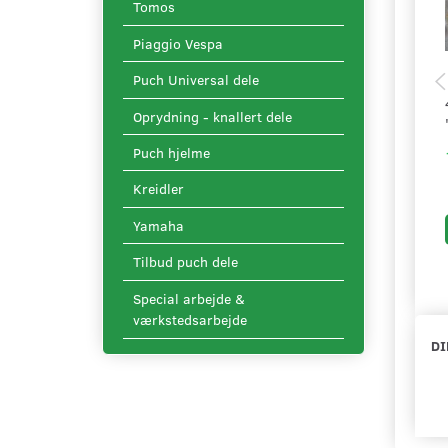
Tomos
Piaggio Vespa
Puch Universal dele
Oprydning - knallert dele
Puch hjelme
Kreidler
Yamaha
Tilbud puch dele
Special arbejde &
værkstedsarbejde
DI