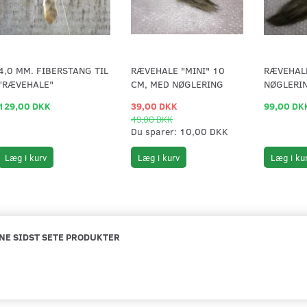
4,0 MM. FIBERSTANG TIL
RÆVEHALE "MINI" 10
RÆVEHAL
"RÆVEHALE"
CM, MED NØGLERING
NØGLERI
129,00 DKK
39,00 DKK
99,00 DK
49,00 DKK
Du sparer:
10,00 DKK
Læg i kurv
Læg i kurv
Læg i ku
NE SIDST SETE PRODUKTER