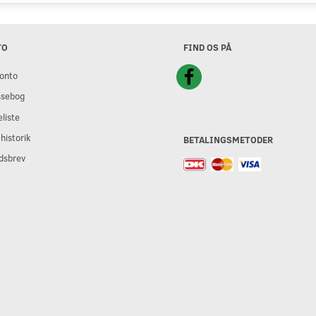
TO
FIND OS PÅ
onto
ssebog
liste
historik
BETALINGSMETODER
dsbrev