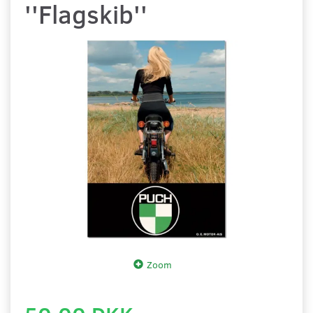
''Flagskib''
Zoom