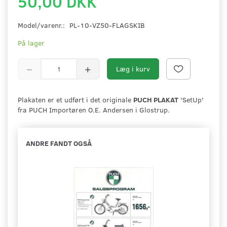
50,00 DKK
Model/varenr.:
PL-10-VZ50-FLAGSKIB
På lager
Læg i kurv
Plakaten er et udført i det originale
PUCH PLAKAT
'SetUp'
fra PUCH Importøren O.E. Andersen i Glostrup.
ANDRE FANDT OGSÅ