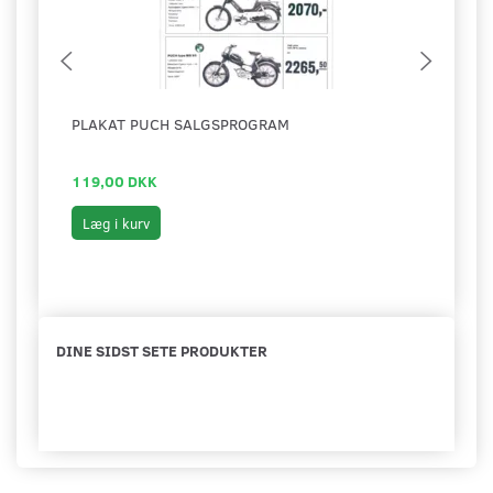
PLAKAT PUCH SALGSPROGRAM
PLAK
119,00 DKK
119,
Læg i kurv
Læg 
DINE SIDST SETE PRODUKTER