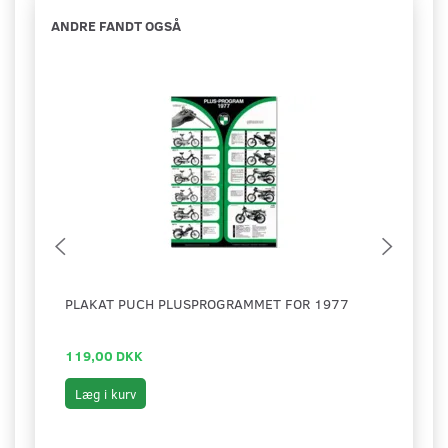
ANDRE FANDT OGSÅ
PLAKAT PUCH PLUSPROGRAMMET FOR 1977
PLAK
119,00 DKK
99,0
Læg i kurv
Læg 