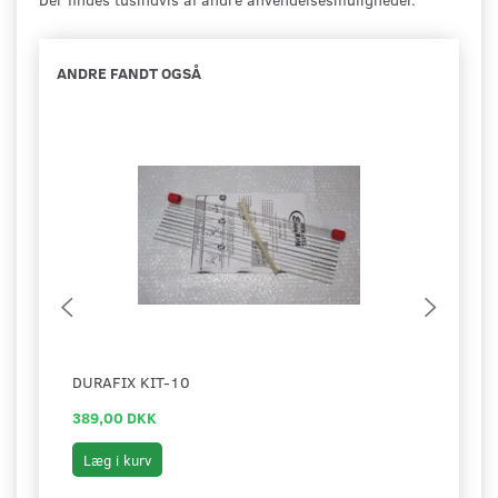
ANDRE FANDT OGSÅ
DURAFIX KIT-10
DURA
389,00 DKK
219,
Læg i kurv
Læg 