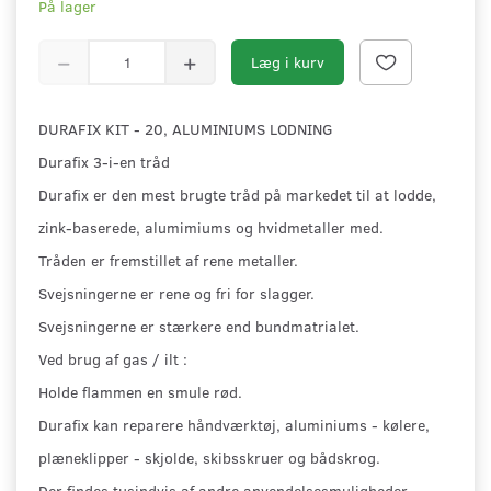
På lager
Læg i kurv
DURAFIX KIT - 20, ALUMINIUMS LODNING
Durafix 3-i-en tråd
Durafix er den mest brugte tråd på markedet til at lodde,
zink-baserede, alumimiums og hvidmetaller med.
Tråden er fremstillet af rene metaller.
Svejsningerne er rene og fri for slagger.
Svejsningerne er stærkere end bundmatrialet.
Ved brug af gas / ilt :
Holde flammen en smule rød.
Durafix kan reparere håndværktøj, aluminiums - kølere,
plæneklipper - skjolde, skibsskruer og bådskrog.
Der findes tusindvis af andre anvendelsesmuligheder.